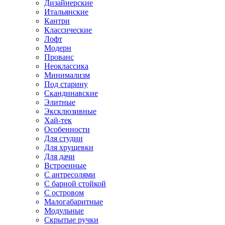
Дизайнерские
Итальянские
Кантри
Классические
Лофт
Модерн
Прованс
Неоклассика
Минимализм
Под старину
Скандинавские
Элитные
Эксклюзивные
Хай-тек
Особенности
Для студии
Для хрущевки
Для дачи
Встроенные
С антресолями
С барной стойкой
С островом
Малогабаритные
Модульные
Скрытые ручки