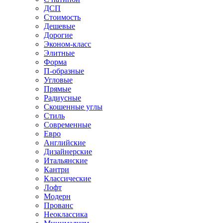
ДСП
Стоимость
Дешевые
Дорогие
Эконом-класс
Элитные
Форма
П-образные
Угловые
Прямые
Радиусные
Скошенные углы
Стиль
Современные
Евро
Английские
Дизайнерские
Итальянские
Кантри
Классические
Лофт
Модерн
Прованс
Неоклассика