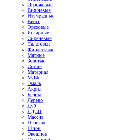
Оранжевые
Вишневые
Изумрудные
Венге
Ореховые
Янтарные
Сиреневые
Салатовые
Фиолетовые
Мятные
Золотые
Синие
Материал
МДФ
Эмаль
Акрил
Береза
Дерево
Дуб
ЛДСП
Массив
Пластик
Шпон
Экошпон
С патиной