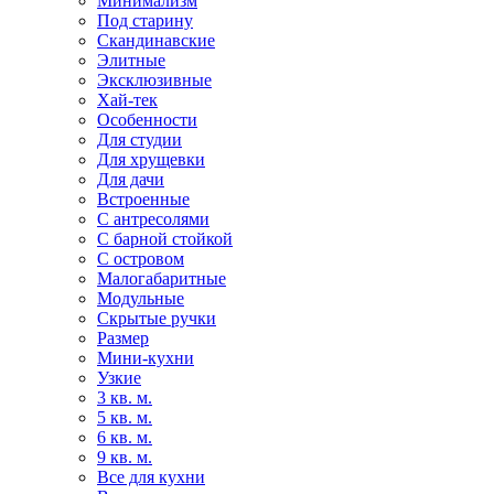
Минимализм
Под старину
Скандинавские
Элитные
Эксклюзивные
Хай-тек
Особенности
Для студии
Для хрущевки
Для дачи
Встроенные
С антресолями
С барной стойкой
С островом
Малогабаритные
Модульные
Скрытые ручки
Размер
Мини-кухни
Узкие
3 кв. м.
5 кв. м.
6 кв. м.
9 кв. м.
Все для кухни