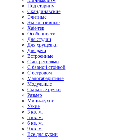
Минимализм
Под старину
Скандинавские
Элитные
Эксклюзивные
Хай-тек
Особенности
Для студии
Для хрущевки
Для дачи
Встроенные
С антресолями
С барной стойкой
С островом
Малогабаритные
Модульные
Скрытые ручки
Размер
Мини-кухни
Узкие
3 кв. м.
5 кв. м.
6 кв. м.
9 кв. м.
Все для кухни