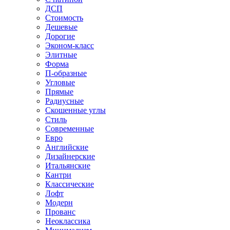
ДСП
Стоимость
Дешевые
Дорогие
Эконом-класс
Элитные
Форма
П-образные
Угловые
Прямые
Радиусные
Скошенные углы
Стиль
Современные
Евро
Английские
Дизайнерские
Итальянские
Кантри
Классические
Лофт
Модерн
Прованс
Неоклассика