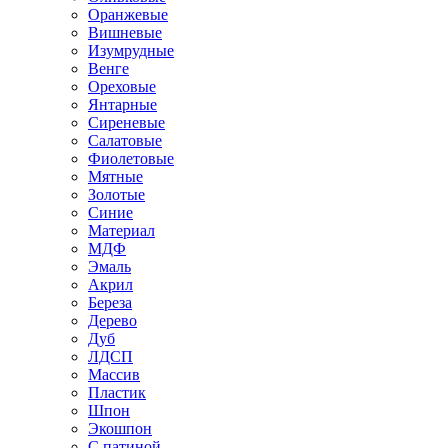
Оранжевые
Вишневые
Изумрудные
Венге
Ореховые
Янтарные
Сиреневые
Салатовые
Фиолетовые
Мятные
Золотые
Синие
Материал
МДФ
Эмаль
Акрил
Береза
Дерево
Дуб
ЛДСП
Массив
Пластик
Шпон
Экошпон
С патиной