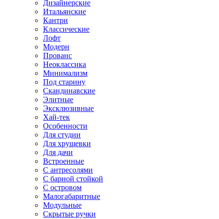
Дизайнерские
Итальянские
Кантри
Классические
Лофт
Модерн
Прованс
Неоклассика
Минимализм
Под старину
Скандинавские
Элитные
Эксклюзивные
Хай-тек
Особенности
Для студии
Для хрущевки
Для дачи
Встроенные
С антресолями
С барной стойкой
С островом
Малогабаритные
Модульные
Скрытые ручки