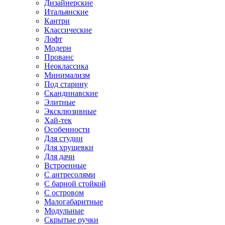
Дизайнерские
Итальянские
Кантри
Классические
Лофт
Модерн
Прованс
Неоклассика
Минимализм
Под старину
Скандинавские
Элитные
Эксклюзивные
Хай-тек
Особенности
Для студии
Для хрущевки
Для дачи
Встроенные
С антресолями
С барной стойкой
С островом
Малогабаритные
Модульные
Скрытые ручки