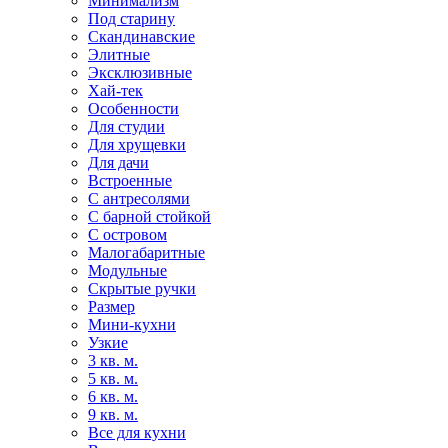
Минимализм
Под старину
Скандинавские
Элитные
Эксклюзивные
Хай-тек
Особенности
Для студии
Для хрущевки
Для дачи
Встроенные
С антресолями
С барной стойкой
С островом
Малогабаритные
Модульные
Скрытые ручки
Размер
Мини-кухни
Узкие
3 кв. м.
5 кв. м.
6 кв. м.
9 кв. м.
Все для кухни