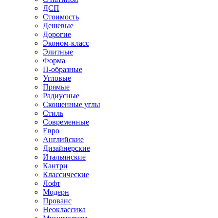
ДСП
Стоимость
Дешевые
Дорогие
Эконом-класс
Элитные
Форма
П-образные
Угловые
Прямые
Радиусные
Скошенные углы
Стиль
Современные
Евро
Английские
Дизайнерские
Итальянские
Кантри
Классические
Лофт
Модерн
Прованс
Неоклассика