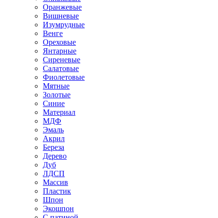
Оранжевые
Вишневые
Изумрудные
Венге
Ореховые
Янтарные
Сиреневые
Салатовые
Фиолетовые
Мятные
Золотые
Синие
Материал
МДФ
Эмаль
Акрил
Береза
Дерево
Дуб
ЛДСП
Массив
Пластик
Шпон
Экошпон
С патиной