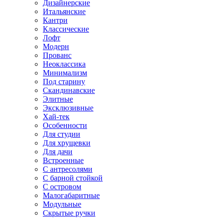
Дизайнерские
Итальянские
Кантри
Классические
Лофт
Модерн
Прованс
Неоклассика
Минимализм
Под старину
Скандинавские
Элитные
Эксклюзивные
Хай-тек
Особенности
Для студии
Для хрущевки
Для дачи
Встроенные
С антресолями
С барной стойкой
С островом
Малогабаритные
Модульные
Скрытые ручки