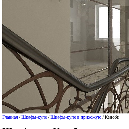
Главная
/
Шкафы-купе
/
Шкафы-купе в прихожую
/ Кеноби