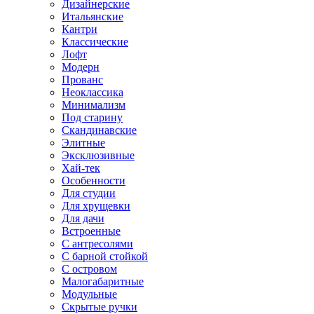
Дизайнерские
Итальянские
Кантри
Классические
Лофт
Модерн
Прованс
Неоклассика
Минимализм
Под старину
Скандинавские
Элитные
Эксклюзивные
Хай-тек
Особенности
Для студии
Для хрущевки
Для дачи
Встроенные
С антресолями
С барной стойкой
С островом
Малогабаритные
Модульные
Скрытые ручки