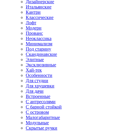
Дизайнерские
Итальянские
Кантри
Классические
Лофт
Модерн
Прованс
Неоклассика
Минимализм
Под старину
Скандинавские
Элитные
Эксклюзивные
Хай-тек
Особенности
Для студии
Для хрущевки
Для дачи
Встроенные
С антресолями
С барной стойкой
С островом
Малогабаритные
Модульные
Скрытые ручки