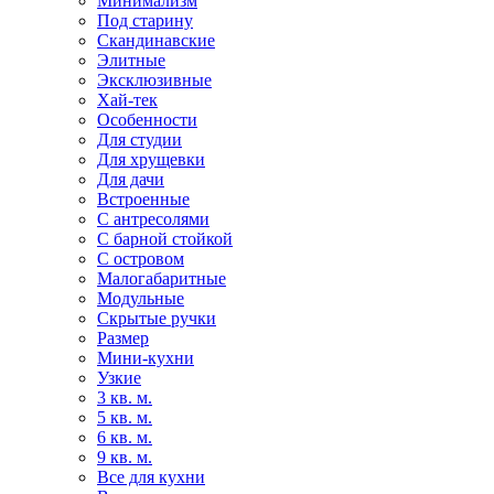
Минимализм
Под старину
Скандинавские
Элитные
Эксклюзивные
Хай-тек
Особенности
Для студии
Для хрущевки
Для дачи
Встроенные
С антресолями
С барной стойкой
С островом
Малогабаритные
Модульные
Скрытые ручки
Размер
Мини-кухни
Узкие
3 кв. м.
5 кв. м.
6 кв. м.
9 кв. м.
Все для кухни