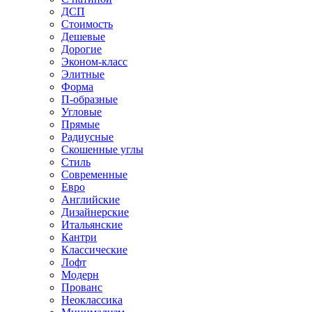
ДСП
Стоимость
Дешевые
Дорогие
Эконом-класс
Элитные
Форма
П-образные
Угловые
Прямые
Радиусные
Скошенные углы
Стиль
Современные
Евро
Английские
Дизайнерские
Итальянские
Кантри
Классические
Лофт
Модерн
Прованс
Неоклассика