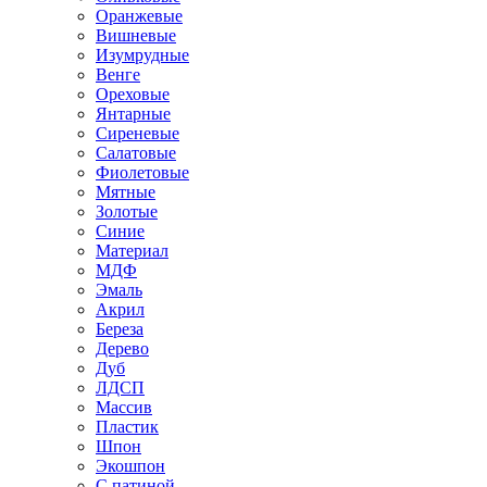
Оранжевые
Вишневые
Изумрудные
Венге
Ореховые
Янтарные
Сиреневые
Салатовые
Фиолетовые
Мятные
Золотые
Синие
Материал
МДФ
Эмаль
Акрил
Береза
Дерево
Дуб
ЛДСП
Массив
Пластик
Шпон
Экошпон
С патиной