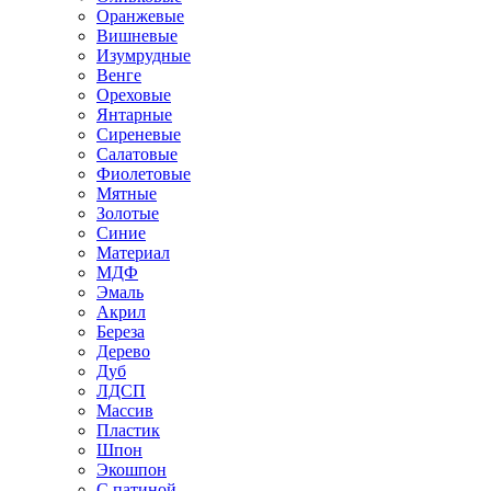
Оранжевые
Вишневые
Изумрудные
Венге
Ореховые
Янтарные
Сиреневые
Салатовые
Фиолетовые
Мятные
Золотые
Синие
Материал
МДФ
Эмаль
Акрил
Береза
Дерево
Дуб
ЛДСП
Массив
Пластик
Шпон
Экошпон
С патиной