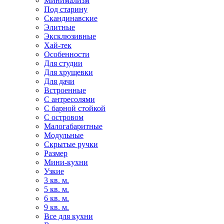
Минимализм
Под старину
Скандинавские
Элитные
Эксклюзивные
Хай-тек
Особенности
Для студии
Для хрущевки
Для дачи
Встроенные
С антресолями
С барной стойкой
С островом
Малогабаритные
Модульные
Скрытые ручки
Размер
Мини-кухни
Узкие
3 кв. м.
5 кв. м.
6 кв. м.
9 кв. м.
Все для кухни