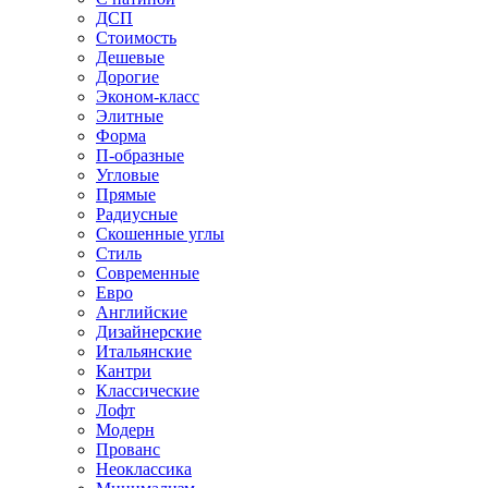
ДСП
Стоимость
Дешевые
Дорогие
Эконом-класс
Элитные
Форма
П-образные
Угловые
Прямые
Радиусные
Скошенные углы
Стиль
Современные
Евро
Английские
Дизайнерские
Итальянские
Кантри
Классические
Лофт
Модерн
Прованс
Неоклассика