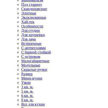
Минимализм
Под старину
Скандинавские
Элитные
Эксклюзивные
Хай-тек
Особенности
Для студии
Для хрущевки
Для дачи
Встроенные
С антресолями
С барной стойкой
С островом
Малогабаритные
Модульные
Скрытые ручки
Размер
Мини-кухни
Узкие
3 кв. м.
5 кв. м.
6 кв. м.
9 кв. м.
Все для кухни