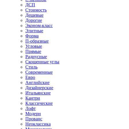
ДСП
Стоимость
Дешевые
Дорогие
Эконом-класс
Элитные
Форма
П-образные
Угловые
Прямые
Радиусные
Скошенные углы
Стиль
Современные
Евро
Английские
Дизайнерские
Итальянские
Кантри
Классические
Лофт
Модерн
Прованс
Неоклассика