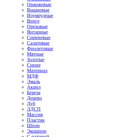
Оранжевые
Вишневые
Изумрудные
Венге
Ореховые
Янтарные
Сиреневые
Салатовые
Фиолетовые
Мятные
Золотые
Синие
Материал
МДФ
Эмаль
Акрил
Береза
Дерево
Дуб
ЛДСП
Массив
Пластик
Шпон
Экошпон
С патиной