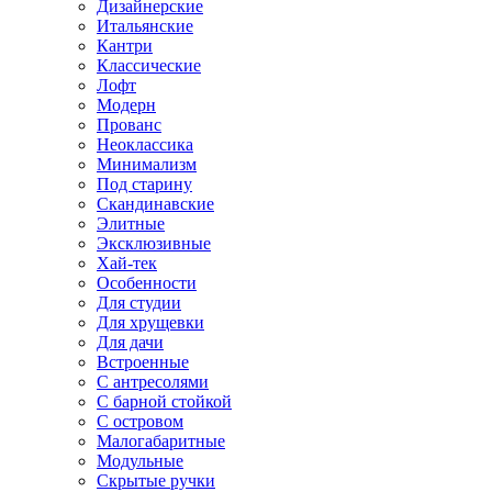
Дизайнерские
Итальянские
Кантри
Классические
Лофт
Модерн
Прованс
Неоклассика
Минимализм
Под старину
Скандинавские
Элитные
Эксклюзивные
Хай-тек
Особенности
Для студии
Для хрущевки
Для дачи
Встроенные
С антресолями
С барной стойкой
С островом
Малогабаритные
Модульные
Скрытые ручки