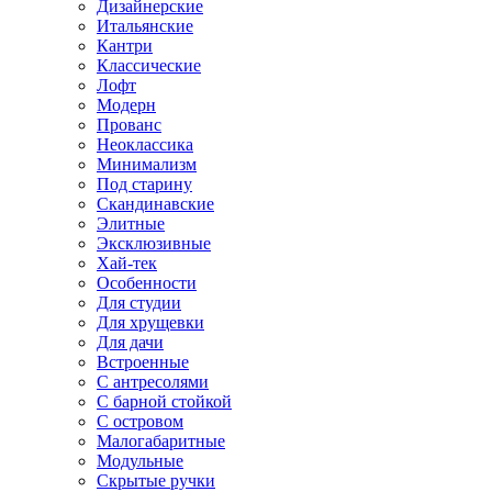
Дизайнерские
Итальянские
Кантри
Классические
Лофт
Модерн
Прованс
Неоклассика
Минимализм
Под старину
Скандинавские
Элитные
Эксклюзивные
Хай-тек
Особенности
Для студии
Для хрущевки
Для дачи
Встроенные
С антресолями
С барной стойкой
С островом
Малогабаритные
Модульные
Скрытые ручки