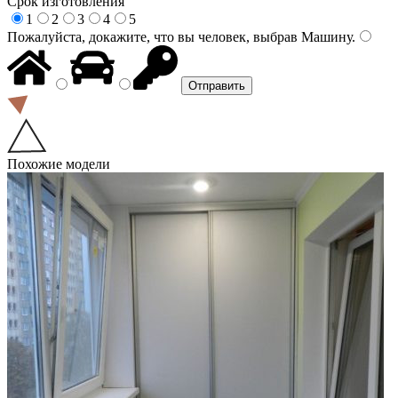
Срок изготовления
1
2
3
4
5
Пожалуйста, докажите, что вы человек, выбрав
Машину
.
Похожие модели