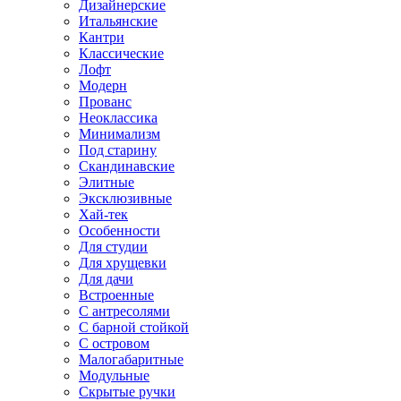
Дизайнерские
Итальянские
Кантри
Классические
Лофт
Модерн
Прованс
Неоклассика
Минимализм
Под старину
Скандинавские
Элитные
Эксклюзивные
Хай-тек
Особенности
Для студии
Для хрущевки
Для дачи
Встроенные
С антресолями
С барной стойкой
С островом
Малогабаритные
Модульные
Скрытые ручки