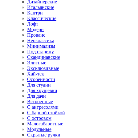
Дизайнерские
Итальянские
Кантри
Классические
Лофт
Модерн
Прованс
Неоклассика
Минимализм
Под старину
Скандинавские
Элитные
Эксклюзивные
Хай-тек
Особенности
Для студии
Для хрущевки
Для дачи
Встроенные
С антресолями
С барной стойкой
С островом
Малогабаритные
Модульные
Скрытые ручки