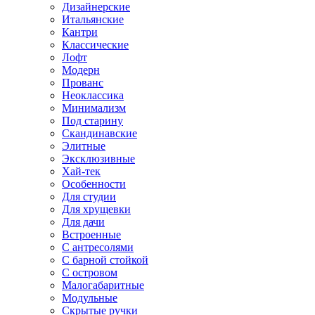
Дизайнерские
Итальянские
Кантри
Классические
Лофт
Модерн
Прованс
Неоклассика
Минимализм
Под старину
Скандинавские
Элитные
Эксклюзивные
Хай-тек
Особенности
Для студии
Для хрущевки
Для дачи
Встроенные
С антресолями
С барной стойкой
С островом
Малогабаритные
Модульные
Скрытые ручки