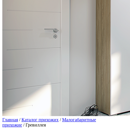
Главная
/
Каталог прихожих
/
Малогабаритные
прихожие
/ Гревиллея