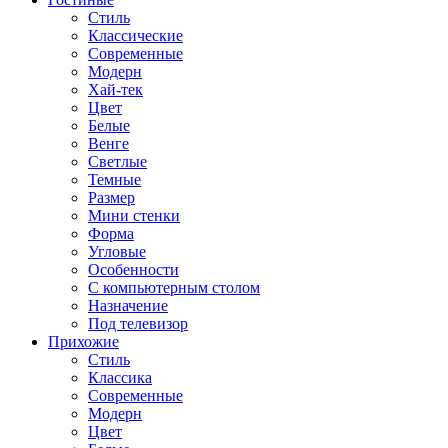
Стиль
Классические
Современные
Модерн
Хай-тек
Цвет
Белые
Венге
Светлые
Темные
Размер
Мини стенки
Форма
Угловые
Особенности
С компьютерным столом
Назначение
Под телевизор
Прихожие
Стиль
Классика
Современные
Модерн
Цвет