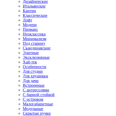
Дизайнерские
Итальянские
Кантри
Классические
Лофт
Модерн
Прованс
Неоклассика
Минимализм
Под старину
Скандинавские
Элитные
Эксклюзивные
Хай-тек
Особенности
Для студии
Для хрущевки
Для дачи
Встроенные
С антресолями
С барной стойкой
С островом
Малогабаритные
Модульные
Скрытые ручки