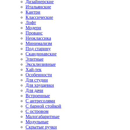
Дизайнерские
Итальянские
Кантри
Классические
Лофт
Модерн
Прованс
Неоклассика
Минимализм
Под старину
Скандинавские
Элитные
Эксклюзивные
Хай-тек
Особенности
Для студии
Для хрущевки
Для дачи
Встроенные
С антресолями
С барной стойкой
С островом
Малогабаритные
Модульные
Скрытые ручки