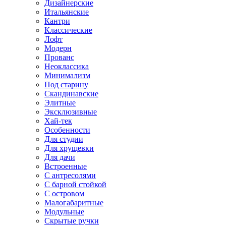
Дизайнерские
Итальянские
Кантри
Классические
Лофт
Модерн
Прованс
Неоклассика
Минимализм
Под старину
Скандинавские
Элитные
Эксклюзивные
Хай-тек
Особенности
Для студии
Для хрущевки
Для дачи
Встроенные
С антресолями
С барной стойкой
С островом
Малогабаритные
Модульные
Скрытые ручки