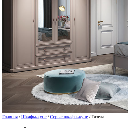
Главная
/
Шкафы-купе
/
Серые шкафы-купе
/ Гизела