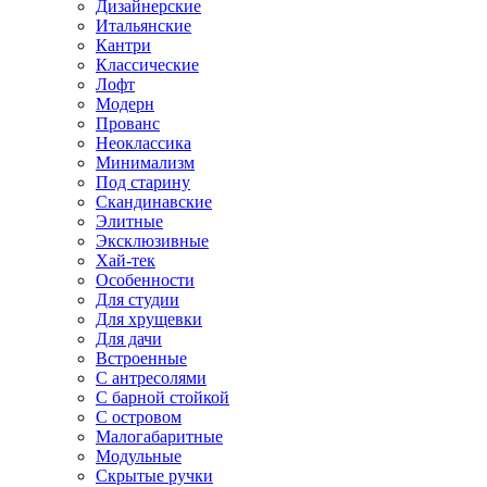
Дизайнерские
Итальянские
Кантри
Классические
Лофт
Модерн
Прованс
Неоклассика
Минимализм
Под старину
Скандинавские
Элитные
Эксклюзивные
Хай-тек
Особенности
Для студии
Для хрущевки
Для дачи
Встроенные
С антресолями
С барной стойкой
С островом
Малогабаритные
Модульные
Скрытые ручки