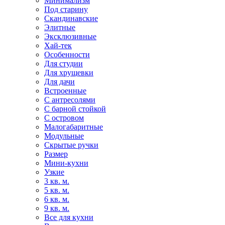
Минимализм
Под старину
Скандинавские
Элитные
Эксклюзивные
Хай-тек
Особенности
Для студии
Для хрущевки
Для дачи
Встроенные
С антресолями
С барной стойкой
С островом
Малогабаритные
Модульные
Скрытые ручки
Размер
Мини-кухни
Узкие
3 кв. м.
5 кв. м.
6 кв. м.
9 кв. м.
Все для кухни