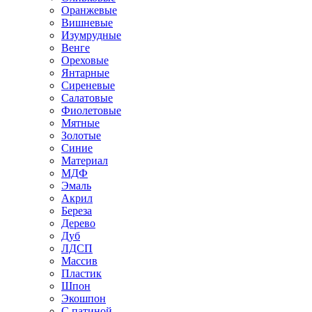
Оранжевые
Вишневые
Изумрудные
Венге
Ореховые
Янтарные
Сиреневые
Салатовые
Фиолетовые
Мятные
Золотые
Синие
Материал
МДФ
Эмаль
Акрил
Береза
Дерево
Дуб
ЛДСП
Массив
Пластик
Шпон
Экошпон
С патиной