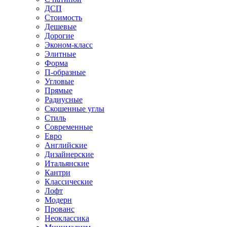
ДСП
Стоимость
Дешевые
Дорогие
Эконом-класс
Элитные
Форма
П-образные
Угловые
Прямые
Радиусные
Скошенные углы
Стиль
Современные
Евро
Английские
Дизайнерские
Итальянские
Кантри
Классические
Лофт
Модерн
Прованс
Неоклассика