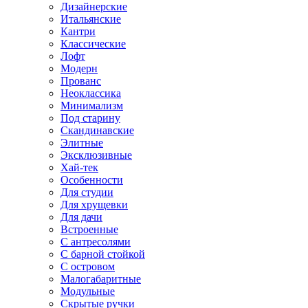
Дизайнерские
Итальянские
Кантри
Классические
Лофт
Модерн
Прованс
Неоклассика
Минимализм
Под старину
Скандинавские
Элитные
Эксклюзивные
Хай-тек
Особенности
Для студии
Для хрущевки
Для дачи
Встроенные
С антресолями
С барной стойкой
С островом
Малогабаритные
Модульные
Скрытые ручки