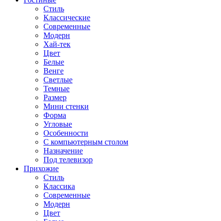
Стиль
Классические
Современные
Модерн
Хай-тек
Цвет
Белые
Венге
Светлые
Темные
Размер
Мини стенки
Форма
Угловые
Особенности
С компьютерным столом
Назначение
Под телевизор
Прихожие
Стиль
Классика
Современные
Модерн
Цвет