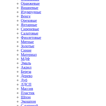
Оранжевые
Вишневые
Изумрудные
Венге
Ореховые
Янтарные
Сиреневые
Салатовые
Фиолетовые
Мятные
Золотые
Синие
Материал
МДФ
Эмаль
Акрил
Береза
Дерево
Дуб
ЛДСП
Массив
Пластик
Шпон
Экошпон
С патиной