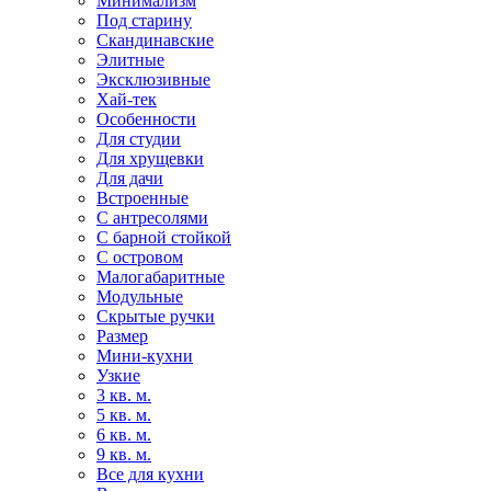
Минимализм
Под старину
Скандинавские
Элитные
Эксклюзивные
Хай-тек
Особенности
Для студии
Для хрущевки
Для дачи
Встроенные
С антресолями
С барной стойкой
С островом
Малогабаритные
Модульные
Скрытые ручки
Размер
Мини-кухни
Узкие
3 кв. м.
5 кв. м.
6 кв. м.
9 кв. м.
Все для кухни