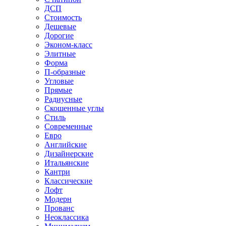
ДСП
Стоимость
Дешевые
Дорогие
Эконом-класс
Элитные
Форма
П-образные
Угловые
Прямые
Радиусные
Скошенные углы
Стиль
Современные
Евро
Английские
Дизайнерские
Итальянские
Кантри
Классические
Лофт
Модерн
Прованс
Неоклассика