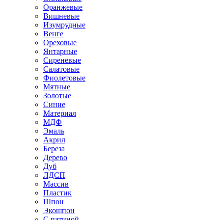
Оранжевые
Вишневые
Изумрудные
Венге
Ореховые
Янтарные
Сиреневые
Салатовые
Фиолетовые
Мятные
Золотые
Синие
Материал
МДФ
Эмаль
Акрил
Береза
Дерево
Дуб
ЛДСП
Массив
Пластик
Шпон
Экошпон
С патиной