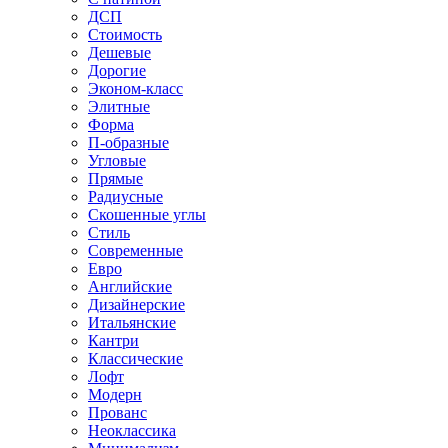
ДСП
Стоимость
Дешевые
Дорогие
Эконом-класс
Элитные
Форма
П-образные
Угловые
Прямые
Радиусные
Скошенные углы
Стиль
Современные
Евро
Английские
Дизайнерские
Итальянские
Кантри
Классические
Лофт
Модерн
Прованс
Неоклассика