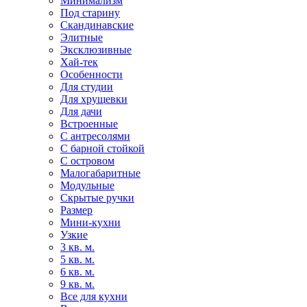
Минимализм
Под старину
Скандинавские
Элитные
Эксклюзивные
Хай-тек
Особенности
Для студии
Для хрущевки
Для дачи
Встроенные
С антресолями
С барной стойкой
С островом
Малогабаритные
Модульные
Скрытые ручки
Размер
Мини-кухни
Узкие
3 кв. м.
5 кв. м.
6 кв. м.
9 кв. м.
Все для кухни