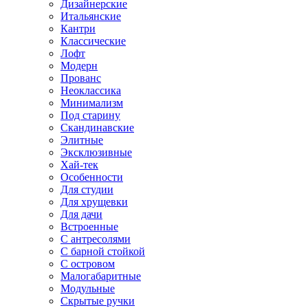
Дизайнерские
Итальянские
Кантри
Классические
Лофт
Модерн
Прованс
Неоклассика
Минимализм
Под старину
Скандинавские
Элитные
Эксклюзивные
Хай-тек
Особенности
Для студии
Для хрущевки
Для дачи
Встроенные
С антресолями
С барной стойкой
С островом
Малогабаритные
Модульные
Скрытые ручки