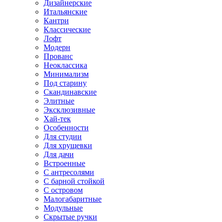
Дизайнерские
Итальянские
Кантри
Классические
Лофт
Модерн
Прованс
Неоклассика
Минимализм
Под старину
Скандинавские
Элитные
Эксклюзивные
Хай-тек
Особенности
Для студии
Для хрущевки
Для дачи
Встроенные
С антресолями
С барной стойкой
С островом
Малогабаритные
Модульные
Скрытые ручки