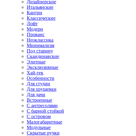
Дизайнерские
Итальянские
Кантри
Классические
Лофт
Модерн
Прованс
Неоклассика
Минимализм
Под старину
Скандинавские
Элитные
Эксклюзивные
Хай-тек
Особенности
Для студии
Для хрущевки
Для дачи
Встроенные
С антресолями
С барной стойкой
С островом
Малогабаритные
Модульные
Скрытые ручки