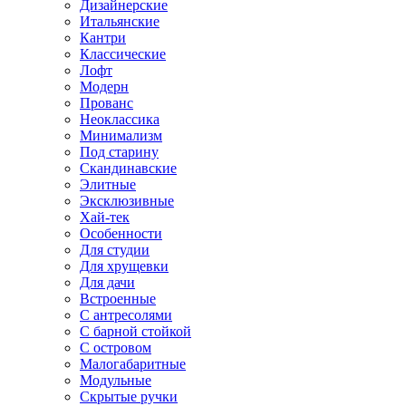
Дизайнерские
Итальянские
Кантри
Классические
Лофт
Модерн
Прованс
Неоклассика
Минимализм
Под старину
Скандинавские
Элитные
Эксклюзивные
Хай-тек
Особенности
Для студии
Для хрущевки
Для дачи
Встроенные
С антресолями
С барной стойкой
С островом
Малогабаритные
Модульные
Скрытые ручки