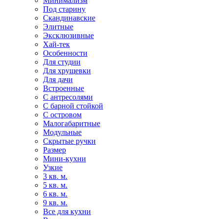
Минимализм
Под старину
Скандинавские
Элитные
Эксклюзивные
Хай-тек
Особенности
Для студии
Для хрущевки
Для дачи
Встроенные
С антресолями
С барной стойкой
С островом
Малогабаритные
Модульные
Скрытые ручки
Размер
Мини-кухни
Узкие
3 кв. м.
5 кв. м.
6 кв. м.
9 кв. м.
Все для кухни