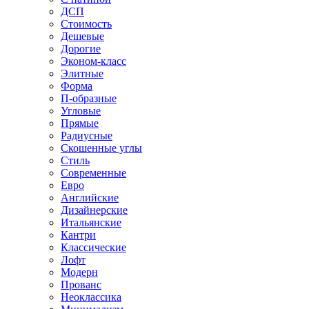
ДСП
Стоимость
Дешевые
Дорогие
Эконом-класс
Элитные
Форма
П-образные
Угловые
Прямые
Радиусные
Скошенные углы
Стиль
Современные
Евро
Английские
Дизайнерские
Итальянские
Кантри
Классические
Лофт
Модерн
Прованс
Неоклассика