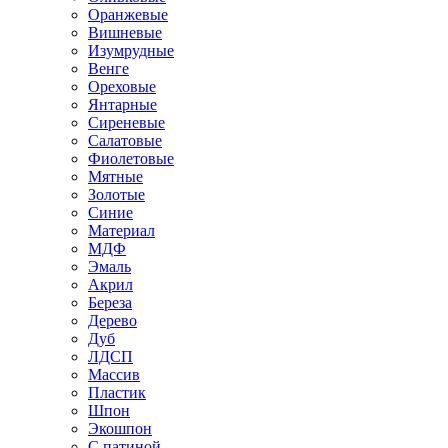
Оранжевые
Вишневые
Изумрудные
Венге
Ореховые
Янтарные
Сиреневые
Салатовые
Фиолетовые
Мятные
Золотые
Синие
Материал
МДФ
Эмаль
Акрил
Береза
Дерево
Дуб
ЛДСП
Массив
Пластик
Шпон
Экошпон
С патиной