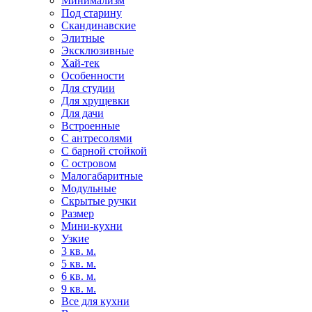
Минимализм
Под старину
Скандинавские
Элитные
Эксклюзивные
Хай-тек
Особенности
Для студии
Для хрущевки
Для дачи
Встроенные
С антресолями
С барной стойкой
С островом
Малогабаритные
Модульные
Скрытые ручки
Размер
Мини-кухни
Узкие
3 кв. м.
5 кв. м.
6 кв. м.
9 кв. м.
Все для кухни