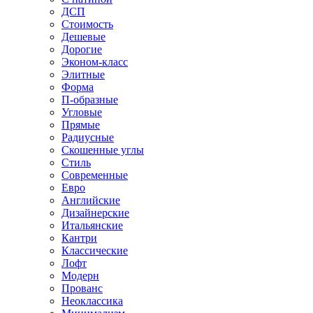
ДСП
Стоимость
Дешевые
Дорогие
Эконом-класс
Элитные
Форма
П-образные
Угловые
Прямые
Радиусные
Скошенные углы
Стиль
Современные
Евро
Английские
Дизайнерские
Итальянские
Кантри
Классические
Лофт
Модерн
Прованс
Неоклассика