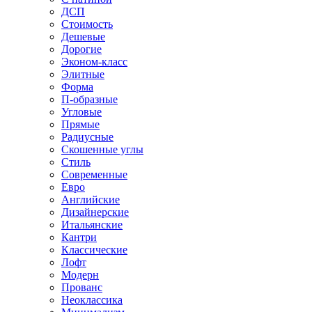
ДСП
Стоимость
Дешевые
Дорогие
Эконом-класс
Элитные
Форма
П-образные
Угловые
Прямые
Радиусные
Скошенные углы
Стиль
Современные
Евро
Английские
Дизайнерские
Итальянские
Кантри
Классические
Лофт
Модерн
Прованс
Неоклассика