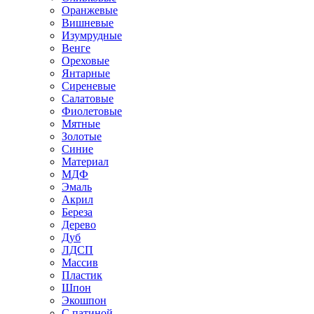
Оранжевые
Вишневые
Изумрудные
Венге
Ореховые
Янтарные
Сиреневые
Салатовые
Фиолетовые
Мятные
Золотые
Синие
Материал
МДФ
Эмаль
Акрил
Береза
Дерево
Дуб
ЛДСП
Массив
Пластик
Шпон
Экошпон
С патиной