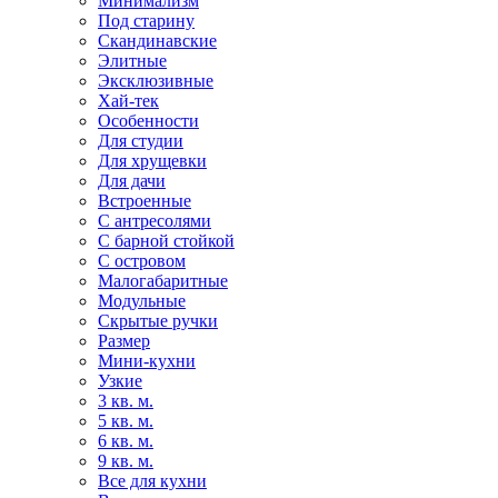
Минимализм
Под старину
Скандинавские
Элитные
Эксклюзивные
Хай-тек
Особенности
Для студии
Для хрущевки
Для дачи
Встроенные
С антресолями
С барной стойкой
С островом
Малогабаритные
Модульные
Скрытые ручки
Размер
Мини-кухни
Узкие
3 кв. м.
5 кв. м.
6 кв. м.
9 кв. м.
Все для кухни