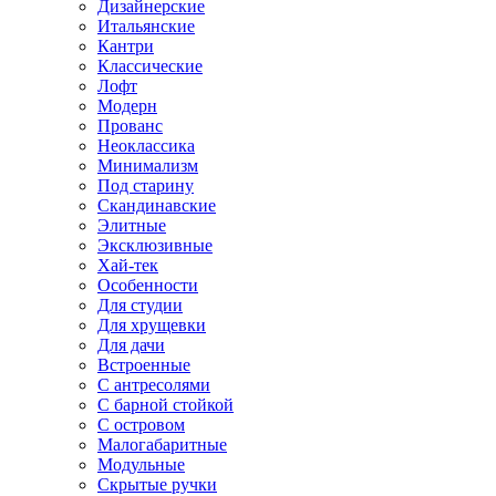
Дизайнерские
Итальянские
Кантри
Классические
Лофт
Модерн
Прованс
Неоклассика
Минимализм
Под старину
Скандинавские
Элитные
Эксклюзивные
Хай-тек
Особенности
Для студии
Для хрущевки
Для дачи
Встроенные
С антресолями
С барной стойкой
С островом
Малогабаритные
Модульные
Скрытые ручки