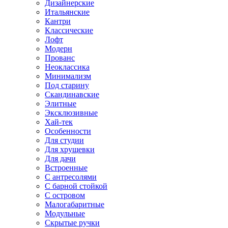
Дизайнерские
Итальянские
Кантри
Классические
Лофт
Модерн
Прованс
Неоклассика
Минимализм
Под старину
Скандинавские
Элитные
Эксклюзивные
Хай-тек
Особенности
Для студии
Для хрущевки
Для дачи
Встроенные
С антресолями
С барной стойкой
С островом
Малогабаритные
Модульные
Скрытые ручки