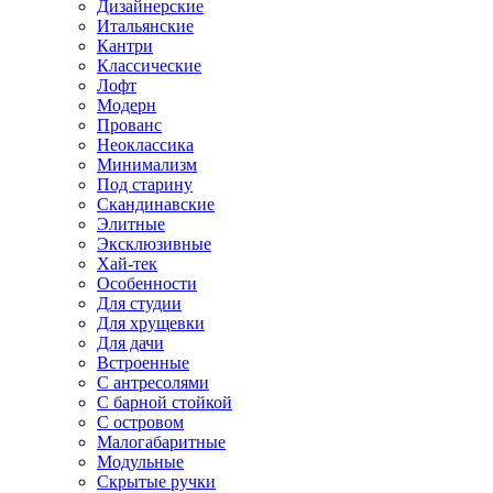
Дизайнерские
Итальянские
Кантри
Классические
Лофт
Модерн
Прованс
Неоклассика
Минимализм
Под старину
Скандинавские
Элитные
Эксклюзивные
Хай-тек
Особенности
Для студии
Для хрущевки
Для дачи
Встроенные
С антресолями
С барной стойкой
С островом
Малогабаритные
Модульные
Скрытые ручки