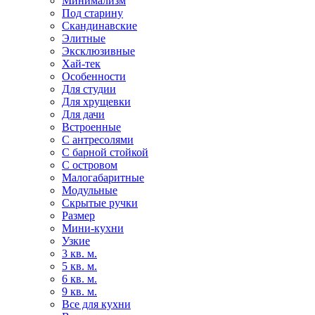
Минимализм
Под старину
Скандинавские
Элитные
Эксклюзивные
Хай-тек
Особенности
Для студии
Для хрущевки
Для дачи
Встроенные
С антресолями
С барной стойкой
С островом
Малогабаритные
Модульные
Скрытые ручки
Размер
Мини-кухни
Узкие
3 кв. м.
5 кв. м.
6 кв. м.
9 кв. м.
Все для кухни