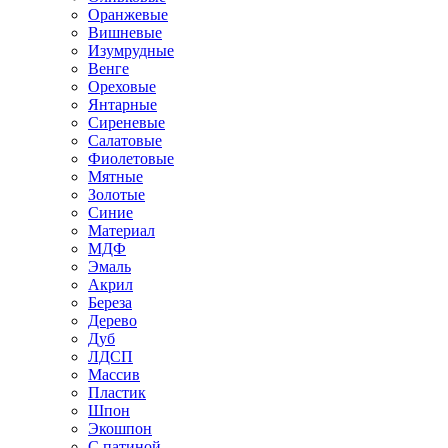
Оранжевые
Вишневые
Изумрудные
Венге
Ореховые
Янтарные
Сиреневые
Салатовые
Фиолетовые
Мятные
Золотые
Синие
Материал
МДФ
Эмаль
Акрил
Береза
Дерево
Дуб
ЛДСП
Массив
Пластик
Шпон
Экошпон
С патиной