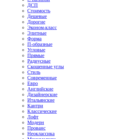
ДСП
Стоимость
Дешевые
Дорогие
Эконом-класс
Элитные
Форма
П-образные
Угловые
Прямые
Радиусные
Скошенные углы
Стиль
Современные
Евро
Английские
Дизайнерские
Итальянские
Кантри
Классические
Лофт
Модерн
Прованс
Неоклассика