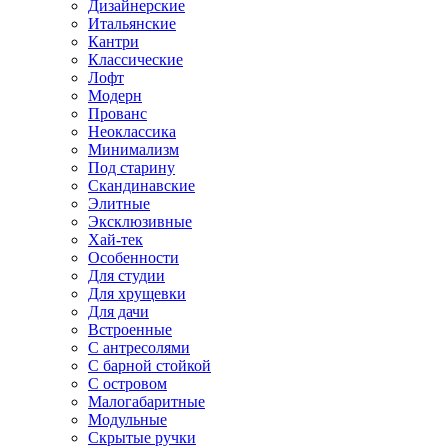
Дизайнерские
Итальянские
Кантри
Классические
Лофт
Модерн
Прованс
Неоклассика
Минимализм
Под старину
Скандинавские
Элитные
Эксклюзивные
Хай-тек
Особенности
Для студии
Для хрущевки
Для дачи
Встроенные
С антресолями
С барной стойкой
С островом
Малогабаритные
Модульные
Скрытые ручки