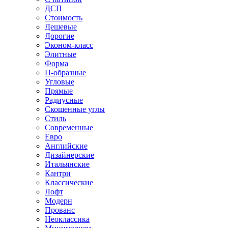
ДСП
Стоимость
Дешевые
Дорогие
Эконом-класс
Элитные
Форма
П-образные
Угловые
Прямые
Радиусные
Скошенные углы
Стиль
Современные
Евро
Английские
Дизайнерские
Итальянские
Кантри
Классические
Лофт
Модерн
Прованс
Неоклассика