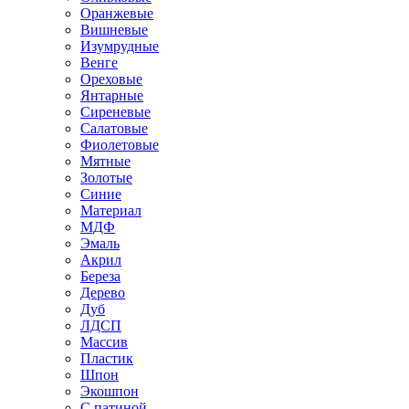
Оранжевые
Вишневые
Изумрудные
Венге
Ореховые
Янтарные
Сиреневые
Салатовые
Фиолетовые
Мятные
Золотые
Синие
Материал
МДФ
Эмаль
Акрил
Береза
Дерево
Дуб
ЛДСП
Массив
Пластик
Шпон
Экошпон
С патиной