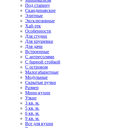
Минимализм
Под старину
Скандинавские
Элитные
Эксклюзивные
Хай-тек
Особенности
Для студии
Для хрущевки
Для дачи
Встроенные
С антресолями
С барной стойкой
С островом
Малогабаритные
Модульные
Скрытые ручки
Размер
Мини-кухни
Узкие
3 кв. м.
5 кв. м.
6 кв. м.
9 кв. м.
Все для кухни