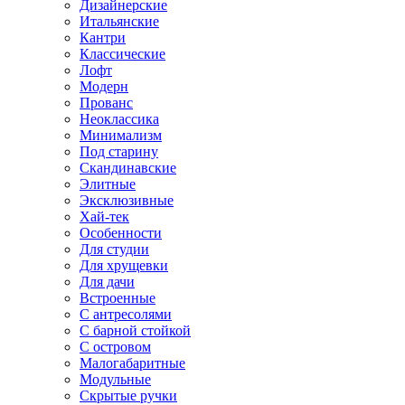
Дизайнерские
Итальянские
Кантри
Классические
Лофт
Модерн
Прованс
Неоклассика
Минимализм
Под старину
Скандинавские
Элитные
Эксклюзивные
Хай-тек
Особенности
Для студии
Для хрущевки
Для дачи
Встроенные
С антресолями
С барной стойкой
С островом
Малогабаритные
Модульные
Скрытые ручки