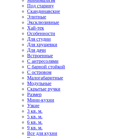
Минимализм
Под старину
Скандинавские
Элитные
Эксклюзивные
Хай-тек
Особенности
Для студии
Для хрущевки
Для дачи
Встроенные
С антресолями
С барной стойкой
С островом
Малогабаритные
Модульные
Скрытые ручки
Размер
Мини-кухни
Узкие
3 кв. м.
5 кв. м.
6 кв. м.
9 кв. м.
Все для кухни