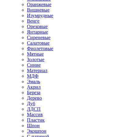
Оранжевые
Вишневые
Изумрудные
Венге
Ореховые
Янтарные
Сиреневые
Салатовые
Фиолетовые
Мятные
Золотые
Синие
Материал
МДФ
Эмаль
Акрил
Береза
Дерево
Дуб
ЛДСП
Массив
Пластик
Шпон
Экошпон
С патиной