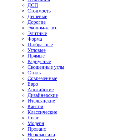
ДСП
Стоимость
Дешевые
Дорогие
Эконом-класс
Элитные
Форма
П-образные
Угловые
Прямые
Радиусные
Скошенные углы
Стиль
Современные
Евро
Английские
Дизайнерские
Итальянские
Кантри
Классические
Лофт
Модерн
Прованс
Неоклассика