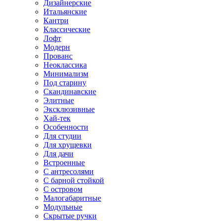
Дизайнерские
Итальянские
Кантри
Классические
Лофт
Модерн
Прованс
Неоклассика
Минимализм
Под старину
Скандинавские
Элитные
Эксклюзивные
Хай-тек
Особенности
Для студии
Для хрущевки
Для дачи
Встроенные
С антресолями
С барной стойкой
С островом
Малогабаритные
Модульные
Скрытые ручки