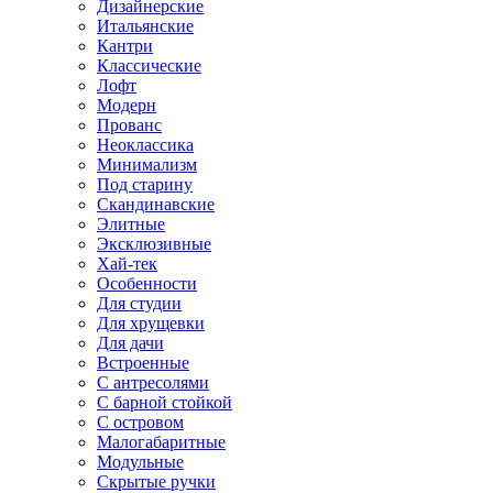
Дизайнерские
Итальянские
Кантри
Классические
Лофт
Модерн
Прованс
Неоклассика
Минимализм
Под старину
Скандинавские
Элитные
Эксклюзивные
Хай-тек
Особенности
Для студии
Для хрущевки
Для дачи
Встроенные
С антресолями
С барной стойкой
С островом
Малогабаритные
Модульные
Скрытые ручки