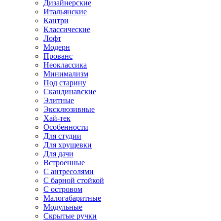
Дизайнерские
Итальянские
Кантри
Классические
Лофт
Модерн
Прованс
Неоклассика
Минимализм
Под старину
Скандинавские
Элитные
Эксклюзивные
Хай-тек
Особенности
Для студии
Для хрущевки
Для дачи
Встроенные
С антресолями
С барной стойкой
С островом
Малогабаритные
Модульные
Скрытые ручки