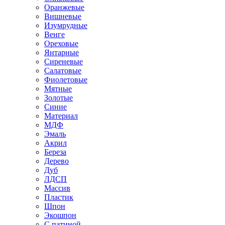
Оранжевые
Вишневые
Изумрудные
Венге
Ореховые
Янтарные
Сиреневые
Салатовые
Фиолетовые
Мятные
Золотые
Синие
Материал
МДФ
Эмаль
Акрил
Береза
Дерево
Дуб
ЛДСП
Массив
Пластик
Шпон
Экошпон
С патиной