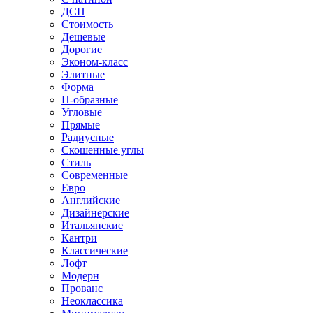
ДСП
Стоимость
Дешевые
Дорогие
Эконом-класс
Элитные
Форма
П-образные
Угловые
Прямые
Радиусные
Скошенные углы
Стиль
Современные
Евро
Английские
Дизайнерские
Итальянские
Кантри
Классические
Лофт
Модерн
Прованс
Неоклассика