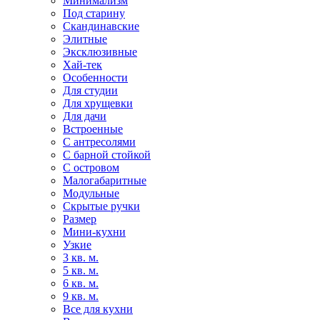
Минимализм
Под старину
Скандинавские
Элитные
Эксклюзивные
Хай-тек
Особенности
Для студии
Для хрущевки
Для дачи
Встроенные
С антресолями
С барной стойкой
С островом
Малогабаритные
Модульные
Скрытые ручки
Размер
Мини-кухни
Узкие
3 кв. м.
5 кв. м.
6 кв. м.
9 кв. м.
Все для кухни