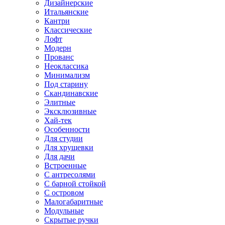
Дизайнерские
Итальянские
Кантри
Классические
Лофт
Модерн
Прованс
Неоклассика
Минимализм
Под старину
Скандинавские
Элитные
Эксклюзивные
Хай-тек
Особенности
Для студии
Для хрущевки
Для дачи
Встроенные
С антресолями
С барной стойкой
С островом
Малогабаритные
Модульные
Скрытые ручки