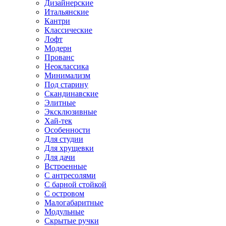
Дизайнерские
Итальянские
Кантри
Классические
Лофт
Модерн
Прованс
Неоклассика
Минимализм
Под старину
Скандинавские
Элитные
Эксклюзивные
Хай-тек
Особенности
Для студии
Для хрущевки
Для дачи
Встроенные
С антресолями
С барной стойкой
С островом
Малогабаритные
Модульные
Скрытые ручки