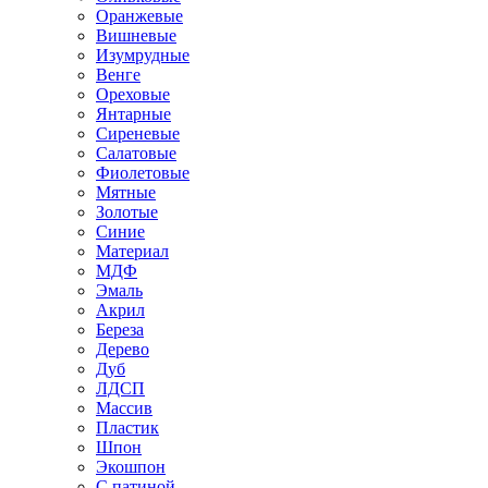
Оранжевые
Вишневые
Изумрудные
Венге
Ореховые
Янтарные
Сиреневые
Салатовые
Фиолетовые
Мятные
Золотые
Синие
Материал
МДФ
Эмаль
Акрил
Береза
Дерево
Дуб
ЛДСП
Массив
Пластик
Шпон
Экошпон
С патиной