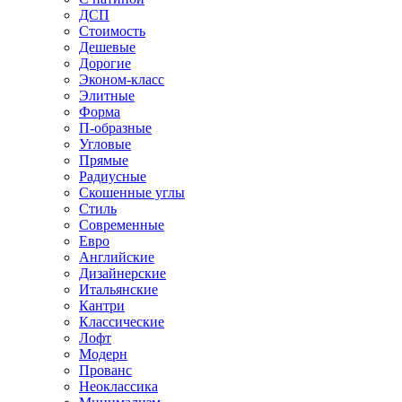
ДСП
Стоимость
Дешевые
Дорогие
Эконом-класс
Элитные
Форма
П-образные
Угловые
Прямые
Радиусные
Скошенные углы
Стиль
Современные
Евро
Английские
Дизайнерские
Итальянские
Кантри
Классические
Лофт
Модерн
Прованс
Неоклассика