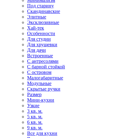
Минимализм
Под старину
Скандинавские
Элитные
Эксклюзивные
Хай-тек
Особенности
Для студии
Для хрущевки
Для дачи
Встроенные
С антресолями
С барной стойкой
С островом
Малогабаритные
Модульные
Скрытые ручки
Размер
Мини-кухни
Узкие
3 кв. м.
5 кв. м.
6 кв. м.
9 кв. м.
Все для кухни