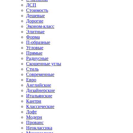
ДСП
Стоимость
Дешевые
Дорогие
Эконом-класс
Элитные
Форма
П-образные
Угловые
Прямые
Радиусные
Скошенные углы
Стиль
Современные
Евро
Английские
Дизайнерские
Итальянские
Кантри
Классические
Лофт
Модерн
Прованс
Неоклассика