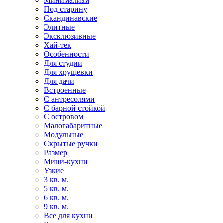
Минимализм
Под старину
Скандинавские
Элитные
Эксклюзивные
Хай-тек
Особенности
Для студии
Для хрущевки
Для дачи
Встроенные
С антресолями
С барной стойкой
С островом
Малогабаритные
Модульные
Скрытые ручки
Размер
Мини-кухни
Узкие
3 кв. м.
5 кв. м.
6 кв. м.
9 кв. м.
Все для кухни