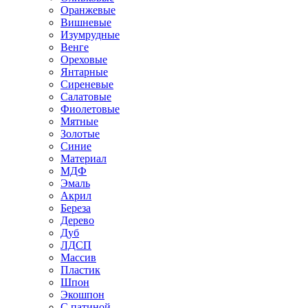
Оранжевые
Вишневые
Изумрудные
Венге
Ореховые
Янтарные
Сиреневые
Салатовые
Фиолетовые
Мятные
Золотые
Синие
Материал
МДФ
Эмаль
Акрил
Береза
Дерево
Дуб
ЛДСП
Массив
Пластик
Шпон
Экошпон
С патиной