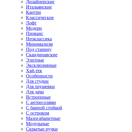
Дизайнерские
Итальянские
Кантри
Классические
Лофт
Модерн
Прованс
Неоклассика
Минимализм
Под старину
Скандинавские
Элитные
Эксклюзивные
Хай-тек
Особенности
Для студии
Для хрущевки
Для дачи
Встроенные
С антресолями
С барной стойкой
С островом
Малогабаритные
Модульные
Скрытые ручки