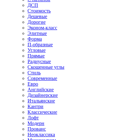
ДСП
Стоимость
Дешевые
Дорогие
Эконом-класс
Элитные
Форма
П-образные
Угловые
Прямые
Радиусные
Скошенные углы
Стиль
Современные
Евро
Английские
Дизайнерские
Итальянские
Кантри
Классические
Лофт
Модерн
Прованс
Неоклассика