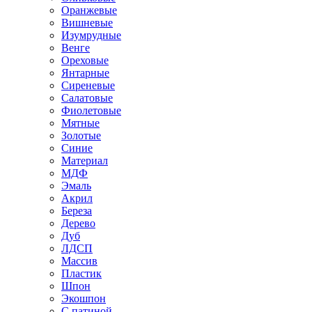
Оранжевые
Вишневые
Изумрудные
Венге
Ореховые
Янтарные
Сиреневые
Салатовые
Фиолетовые
Мятные
Золотые
Синие
Материал
МДФ
Эмаль
Акрил
Береза
Дерево
Дуб
ЛДСП
Массив
Пластик
Шпон
Экошпон
С патиной