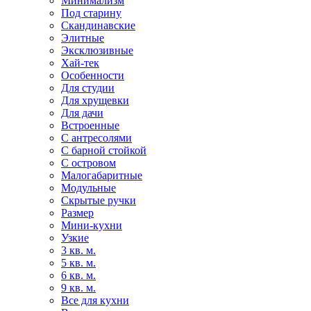
Минимализм
Под старину
Скандинавские
Элитные
Эксклюзивные
Хай-тек
Особенности
Для студии
Для хрущевки
Для дачи
Встроенные
С антресолями
С барной стойкой
С островом
Малогабаритные
Модульные
Скрытые ручки
Размер
Мини-кухни
Узкие
3 кв. м.
5 кв. м.
6 кв. м.
9 кв. м.
Все для кухни